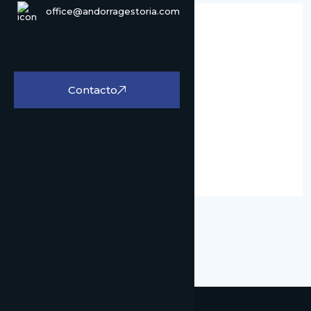
office@andorragestoria.com
Assistent administratiu
Publicat
18/11/2024
Llocs de treball:
2
Contacto
Experiència laboral:
1-2 anys
Formació:
Diplomat
Aplicar