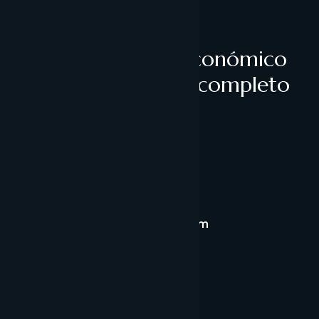
Recibe el análisis económico
y corporativo más completo
de Andorra
Enviar missatge
office@andorragestoria.com
Andorra Gestoria
Contacto